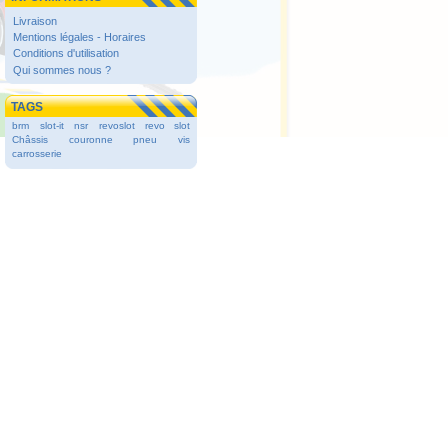
Livraison
Mentions légales - Horaires
Conditions d'utilisation
Qui sommes nous ?
TAGS
brm
slot-it
nsr
revoslot
revo slot
Châssis
couronne
pneu
vis
carrosserie