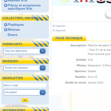
Résines RTR
Pièces et accessoires
spécifiques Kits
COLLECTORS, ANCIENS...
Plastiques
Imprimer
Résines
Agrandir
Divers
FICHE TECHNIQUE
FABRICANTS
Description:
Planche décalque 
- Pour F1 de la m
Tous les fabricants
Peut convenir pour
Echelle:
1/32
MARQUES
Pilotes:
Kobayashi / S.Pere
Toutes les marques
Sponsor:
Sauber
Numéro:
14 et 15
NEWSLETTER
Entrée en stock:
Janvier 2013
Inscription
INFORMATIONS