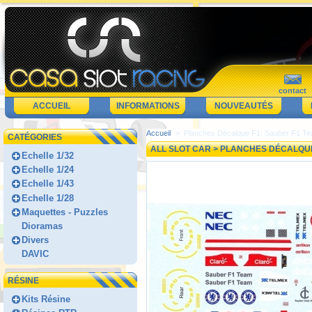
contact
ACCUEIL
INFORMATIONS
NOUVEAUTÉS
Accueil
>
Planches Décalque F1: Sauber F1 T
CATÉGORIES
ALL SLOT CAR
> PLANCHES DÉCALQUE
Echelle 1/32
Echelle 1/24
Echelle 1/43
Echelle 1/28
Maquettes - Puzzles
Dioramas
Divers
DAVIC
RÉSINE
Kits Résine