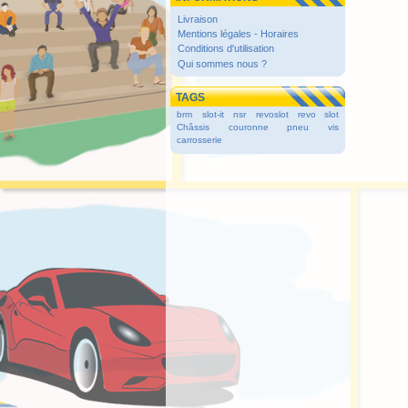
Livraison
Mentions légales - Horaires
Conditions d'utilisation
Qui sommes nous ?
TAGS
brm
slot-it
nsr
revoslot
revo slot
Châssis
couronne
pneu
vis
carrosserie