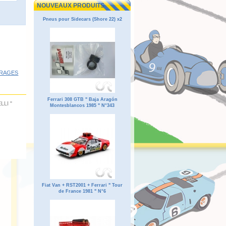
NOUVEAUX PRODUITS
Pneus pour Sidecars (Shore 22) x2
 VIRAGES
Ferrari 308 GTB " Baja Aragón
ELLI
"
Montesblancos 1985 " N°343
Fiat Van + RST2001 + Ferrari " Tour
de France 1981 " N°6