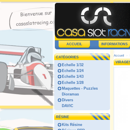
ACCUEIL
INFORMATIONS
Accueil
>
CATÉGORIES
VIRAGE
Echelle 1/32
Echelle 1/24
Echelle 1/43
Echelle 1/28
Maquettes - Puzzles
Dioramas
Divers
DAVIC
RÉSINE
Kits Résine