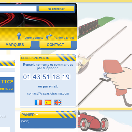
Votre compte
Panier :
(vide)
MARQUES
CONTACT
RENSEIGNEMENTS
Renseignements et commandes
par téléphone:
TTC*
ou par email:
 293B du CGI
contact@casaslotracing.com
PANIER
 est
(vide)