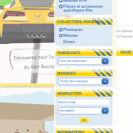
Résines RTR
Pièces et accessoires
spécifiques Kits
COLLECTORS, ANCIENS...
Plastiques
Imprimer
Résines
Agrandir
Divers
FICHE
FABRICANTS
Tous les fabricants
MARQUES
Toutes les marques
NEWSLETTER
Inscription
INFORMATIONS