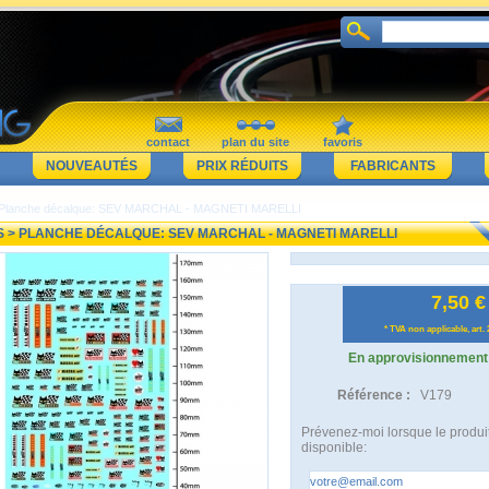
contact
plan du site
favoris
NOUVEAUTÉS
PRIX RÉDUITS
FABRICANTS
Planche décalque: SEV MARCHAL - MAGNETI MARELLI
S
> PLANCHE DÉCALQUE: SEV MARCHAL - MAGNETI MARELLI
7,50 €
* TVA non applicable, art.
En approvisionnement
Référence :
V179
Prévenez-moi lorsque le produit
disponible: