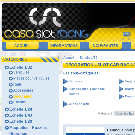
contact
ACCUEIL
INFORMATIONS
NOUVEAUTÉS
Accueil
>
Echelle 1/32
> Décoration
CATÉGORIES
DÉCORATION - SLOT CAR RACI
Echelle 1/32
Véhicules
Les sous-catégories:
Piéces pour véhicules
Figurines
Végéta
Rails
Signalétiques, Panneaux,
Batime
Accessoires
bornes...
Décoration
Engins 
Circuits
Jupes de piste
Echelle 1/24
Fabricant
Echelle 1/43
Echelle 1/28
Maquettes - Puzzles
Bambous pour p
Dioramas