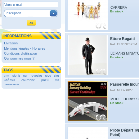
CARRERA
En stock
Inscription
INFORMATIONS
Ettore Bugatti
Livraison
Réf: FLM132025M
Mentions légales - Horaires
LE MANS MINIAT
Conditions d'utilisation
En stock
Qui sommes nous ?
TAGS
brm
slot-it
nsr
revoslot
revo slot
Châssis
couronne
pneu
vis
Passerelle Incu
carrosserie
Réf: MHS-SB27
MODEL HOBBY 
En stock
Pilote Départ Ty
Peint)