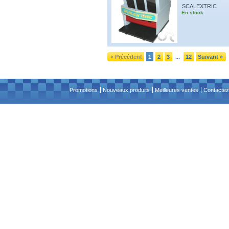
SCALEXTRIC
En stock
« Précédent
1
2
3
12
Suivant »
...
Promotions
Nouveaux produits
Meilleures ventes
Contactez