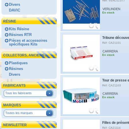
Réf: VERL02377
Divers
VERLINDEN
DAVIC
En stock
RÉSINE
Kits Résine
Résines RTR
Tribune découve
Pièces et accessoires
Réf: CA21101
spécifiques Kits
CARRERA
COLLECTORS, ANCIENS...
En stock
Plastiques
Résines
Divers
Tour de presse 
FABRICANTS
Réf: CA21103
Tous les fabricants
CARRERA
En stock
MARQUES
Toutes les marques
Filles de présen
NEWSLETTER
Réf: CA21114