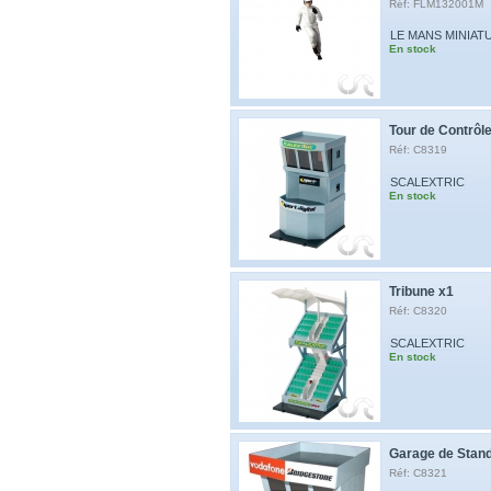
Réf: FLM132001M
LE MANS MINIAT
En stock
Tour de Contrôl
Réf: C8319
SCALEXTRIC
En stock
Tribune x1
Réf: C8320
SCALEXTRIC
En stock
Garage de Stan
Réf: C8321