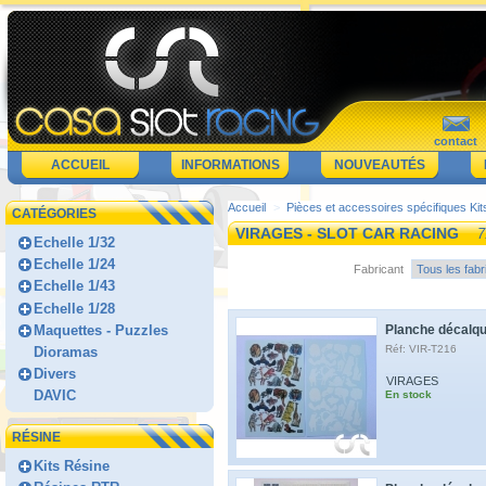
contact
ACCUEIL
INFORMATIONS
NOUVEAUTÉS
Accueil
>
Pièces et accessoires spécifiques Kit
CATÉGORIES
VIRAGES - SLOT CAR RACING
7
Echelle 1/32
Echelle 1/24
Fabricant
Echelle 1/43
Echelle 1/28
Maquettes - Puzzles
Planche décalqu
Réf: VIR-T216
Dioramas
Divers
VIRAGES
DAVIC
En stock
RÉSINE
Kits Résine