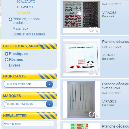
SCALEAUTO
Réf: VIR-T263
TEAMSLOT
VIRAGES
VIRAGES
En stock
Peinture, pinceau,
produits...
Matériaux
Outils et accessoires
Planche décalqu
COLLECTORS, ANCIENS...
Réf: VIR-T276
Plastiques
VIRAGES
En stock
Résines
Divers
FABRICANTS
Planche décalqu
Tous les fabricants
Simca P60
Réf: VIR-T295
MARQUES
VIRAGES
Toutes les marques
En stock
NEWSLETTER
Planche décalqu