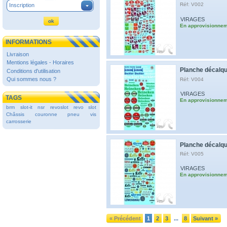
Réf: V002
Inscription
VIRAGES
En approvisionne
INFORMATIONS
Livraison
Mentions légales - Horaires
Planche décalqu
Conditions d'utilisation
Qui sommes nous ?
Réf: V004
VIRAGES
TAGS
En approvisionne
brm
slot-it
nsr
revoslot
revo slot
Châssis
couronne
pneu
vis
carrosserie
Planche décalqu
Réf: V005
VIRAGES
En approvisionne
« Précédent
1
2
3
8
Suivant »
...