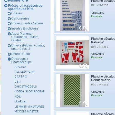
Résines RTR
Planche décalq
Pièces et accessoires
Réf: VIR-T256
spécifiques Kits
VIRAGES
Châssis
En stock
Carrosseries
Roues / Jantes / Pneus
Inserts / Enjoliveurs
Axes, Pignons,
Couronnes, Paliers,
Planche décalq
Guides...
Returns"
Drivers (Pilotes, volants,
Réf: VIR-T261
pots, rétros...)
Phares / Feux
VIRAGES
En stock
Decalques /
Photodécoupe
ATALAYA
ALL SLOT CAR
Planche décalqu
CARTRIX
Gendarmerie
CSR
Réf: VIR-T262
GHOSTMODELS
HOBBY SLOT RACING
VIRAGES
En stock
HOLI
LionRoar
LE MANS MINIATURES
MODELS MASTER
Planche décalq