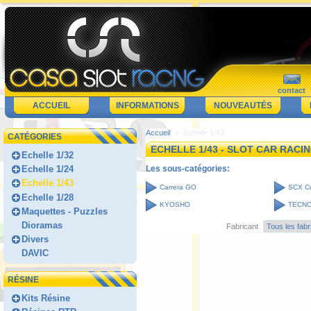
contact
ACCUEIL
INFORMATIONS
NOUVEAUTÉS
Accueil
>
Echelle 1/43
CATÉGORIES
ECHELLE 1/43 - SLOT CAR RACI
Echelle 1/32
Les sous-catégories:
Echelle 1/24
Echelle 1/43
Carrera GO
SCX C
Echelle 1/28
KYOSHO
TECNO
Maquettes - Puzzles
Dioramas
Fabricant
Divers
DAVIC
RÉSINE
Kits Résine