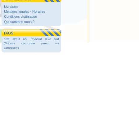
Livraison
Mentions légales - Horaires
Conditions d'utilisation
Qui sommes nous ?
TAGS
brm
slot-it
nsr
revoslot
revo slot
Châssis
couronne
pneu
vis
carrosserie