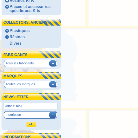
Résines RTR
Pièces et accessoires
spécifiques Kits
COLLECTORS, ANCIENS...
Plastiques
Résines
Divers
FABRICANTS
Tous les fabricants
MARQUES
Toutes les marques
NEWSLETTER
Inscription
INFORMATIONS