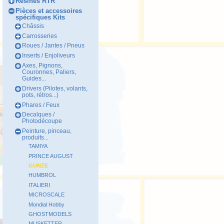
Résines RTR
Pièces et accessoires
spécifiques Kits
Châssis
Carrosseries
Roues / Jantes / Pneus
Inserts / Enjoliveurs
Axes, Pignons,
Couronnes, Paliers,
Guides...
Drivers (Pilotes, volants,
pots, rétros...)
Phares / Feux
Decalques /
Photodécoupe
Peinture, pinceau,
produits...
TAMIYA
PRINCE AUGUST
GUNZE
HUMBROL
ITALIERI
MICROSCALE
Mondial Hobby
GHOSTMODELS
MUSKETTER