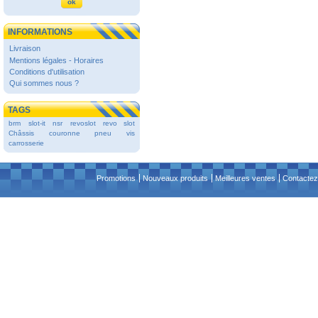
INFORMATIONS
Livraison
Mentions légales - Horaires
Conditions d'utilisation
Qui sommes nous ?
TAGS
brm
slot-it
nsr
revoslot
revo slot
Châssis
couronne
pneu
vis
carrosserie
Promotions
Nouveaux produits
Meilleures ventes
Contactez