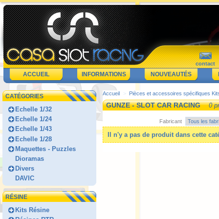
contact
ACCUEIL
INFORMATIONS
NOUVEAUTÉS
Accueil
>
Pièces et accessoires spécifiques Kit
CATÉGORIES
GUNZE - SLOT CAR RACING
0 p
Echelle 1/32
Echelle 1/24
Fabricant
Echelle 1/43
Il n'y a pas de produit dans cette cat
Echelle 1/28
Maquettes - Puzzles
Dioramas
Divers
DAVIC
RÉSINE
Kits Résine