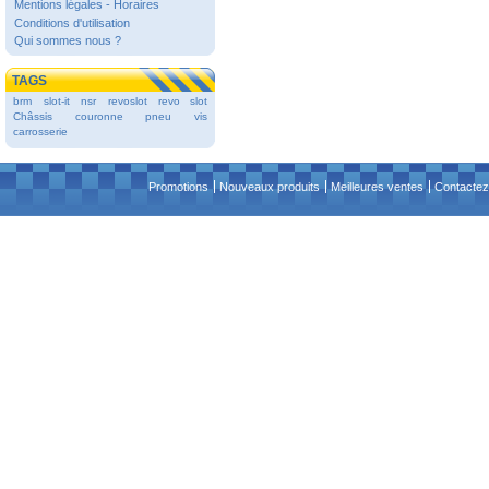
Mentions légales - Horaires
Conditions d'utilisation
Qui sommes nous ?
TAGS
brm
slot-it
nsr
revoslot
revo slot
Châssis
couronne
pneu
vis
carrosserie
Promotions
Nouveaux produits
Meilleures ventes
Contactez