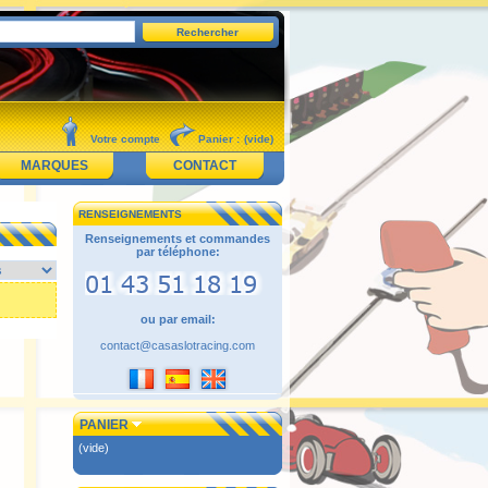
Votre compte
Panier :
(vide)
MARQUES
CONTACT
RENSEIGNEMENTS
Renseignements et commandes
par téléphone:
ou par email:
contact@casaslotracing.com
PANIER
(vide)