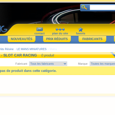
contact
plan du site
favoris
NOUVEAUTÉS
PRIX RÉDUITS
FABRICANTS
Kits Résine
>
LE MANS MINIATURES
> Matra
 - SLOT CAR RACING
0 produit
Fabricant
Marque
a pas de produit dans cette catégorie.