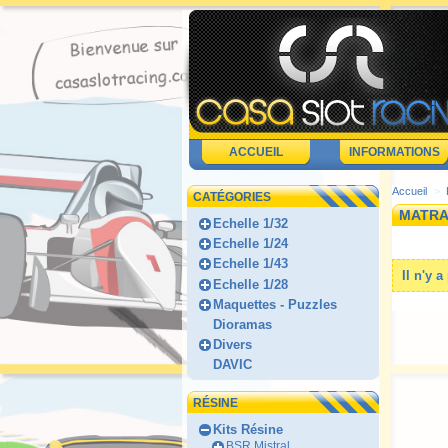
ACCUEIL
INFORMATIONS
Accueil
>
CATÉGORIES
MATRA
Echelle 1/32
Echelle 1/24
Echelle 1/43
Il n'y 
Echelle 1/28
Maquettes - Puzzles
Dioramas
Divers
DAVIC
RÉSINE
Kits Résine
BSR Mistral