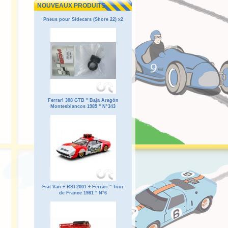
NOUVEAUX PRODUITS
Pneus pour Sidecars (Shore 22) x2
Ferrari 308 GTB " Baja Aragón
Montesblancos 1985 " N°343
Fiat Van + RST2001 + Ferrari " Tour
de France 1981 " N°6