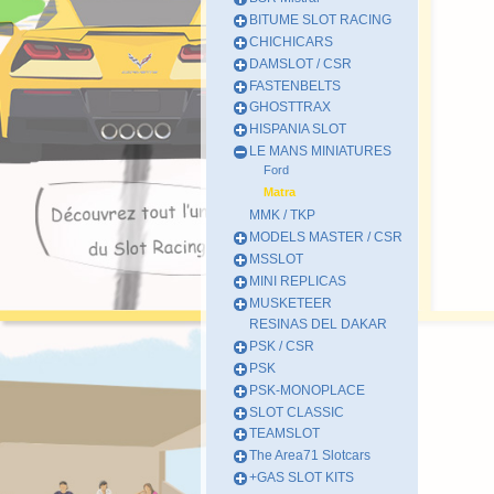
BITUME SLOT RACING
CHICHICARS
DAMSLOT / CSR
FASTENBELTS
GHOSTTRAX
HISPANIA SLOT
LE MANS MINIATURES
Ford
Matra
MMK / TKP
MODELS MASTER / CSR
MSSLOT
MINI REPLICAS
MUSKETEER
RESINAS DEL DAKAR
PSK / CSR
PSK
PSK-MONOPLACE
SLOT CLASSIC
TEAMSLOT
The Area71 Slotcars
+GAS SLOT KITS