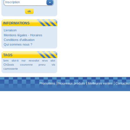
Inscription
INFORMATIONS
Livraison
Mentions légales - Horaires
Conditions d'utilisation
Qui sommes nous ?
TAGS
brm
slot-it
nsr
revoslot
revo slot
Châssis
couronne
pneu
vis
carrosserie
Promotions
Nouveaux produits
Meilleures ventes
Contactez