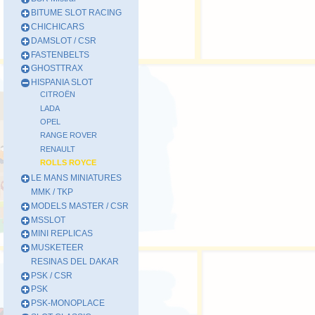
BITUME SLOT RACING
CHICHICARS
DAMSLOT / CSR
FASTENBELTS
GHOSTTRAX
HISPANIA SLOT
CITROËN
LADA
OPEL
RANGE ROVER
RENAULT
ROLLS ROYCE
LE MANS MINIATURES
MMK / TKP
MODELS MASTER / CSR
MSSLOT
MINI REPLICAS
MUSKETEER
RESINAS DEL DAKAR
PSK / CSR
PSK
PSK-MONOPLACE