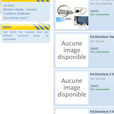
Réf: DA-CT03USB
Livraison
Mentions légales - Horaires
DAVIC
Conditions d'utilisation
Sur commande
Qui sommes nous ?
TAGS
brm
slot-it
nsr
revoslot
revo slot
Châssis
couronne
pneu
vis
Kit Emetteur St
carrosserie
Réf: DA-EM
DAVIC
Sur commande
Kit Emetteur 2 V
Réf: DA-EM2
DAVIC
Sur commande
Kit Emetteur 4 V