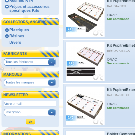
Résines RTR
Kit Pupitre/Eme
Pièces et accessoires
Réf: DA-KITNI
spécifiques Kits
DAVIC
Sur commande
COLLECTORS, ANCIENS...
Plastiques
Résines
Divers
Kit Pupitre/Emet
Réf: DA-KITSCA
FABRICANTS
DAVIC
Tous les fabricants
Sur commande
MARQUES
Toutes les marques
Kit Pupitre/Exte
NEWSLETTER
Réf: DA-KITEXT
DAVIC
Sur commande
Inscription
INFORMATIONS
Boitier Compte