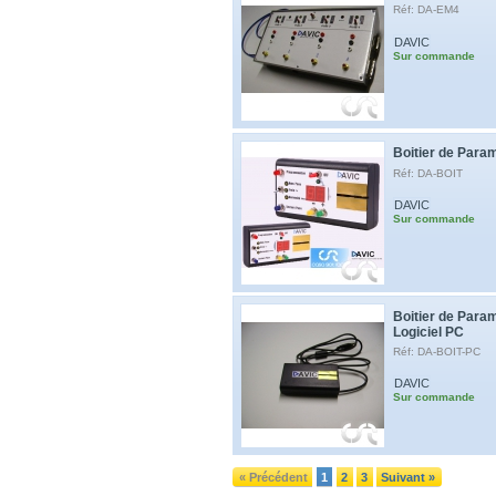
Réf: DA-EM4
DAVIC
Sur commande
Boitier de Par
Réf: DA-BOIT
DAVIC
Sur commande
Boitier de Para
Logiciel PC
Réf: DA-BOIT-PC
DAVIC
Sur commande
« Précédent
1
2
3
Suivant »