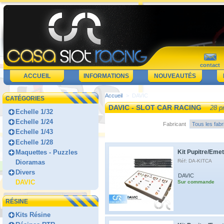
contact
ACCUEIL
INFORMATIONS
NOUVEAUTÉS
Accueil
>
DAVIC
CATÉGORIES
DAVIC - SLOT CAR RACING
28 p
Echelle 1/32
Echelle 1/24
Fabricant
Echelle 1/43
Echelle 1/28
Maquettes - Puzzles
Kit Pupitre/Eme
Réf: DA-KITCA
Dioramas
Divers
DAVIC
DAVIC
Sur commande
RÉSINE
Kits Résine