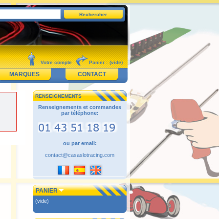
Votre compte
Panier :
(vide)
MARQUES
CONTACT
RENSEIGNEMENTS
Renseignements et commandes
par téléphone:
ou par email:
contact@casaslotracing.com
PANIER
(vide)