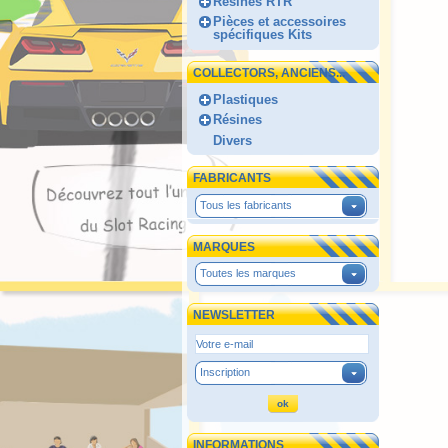
Résines RTR
Pièces et accessoires
spécifiques Kits
COLLECTORS, ANCIENS...
Plastiques
Résines
Divers
FABRICANTS
Tous les fabricants
MARQUES
Toutes les marques
NEWSLETTER
Inscription
INFORMATIONS