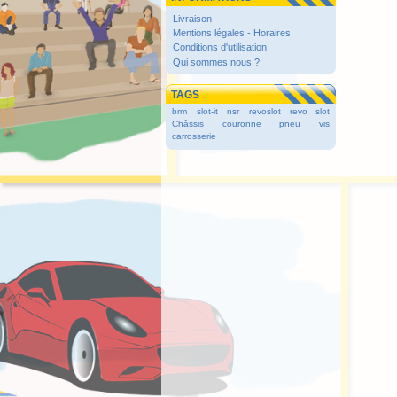
Livraison
Mentions légales - Horaires
Conditions d'utilisation
Qui sommes nous ?
TAGS
brm
slot-it
nsr
revoslot
revo slot
Châssis
couronne
pneu
vis
carrosserie