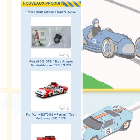
NOUVEAUX PRODUITS
Pneus pour Sidecars (Shore 22) x2
Ferrari 308 GTB " Baja Aragón
Montesblancos 1985 " N°343
Fiat Van + RST2001 + Ferrari " Tour
de France 1981 " N°6