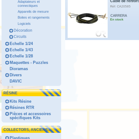
Câble de renfort
Adaptateurs et
connectiques
Réf: CA20585
Appareils de mesure
CARRERA
Boites et rangements
En stock
Logiciels
Décoration
Circuits
Echelle 1/24
Echelle 1/43
Echelle 1/28
Maquettes - Puzzles
Dioramas
Divers
DAVIC
RÉSINE
Kits Résine
Résines RTR
Pièces et accessoires
spécifiques Kits
COLLECTORS, ANCIENS...
Plastiques