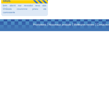
TAGS
brm
slot-it
nsr
revoslot
revo slot
Châssis
couronne
pneu
vis
carrosserie
Promotions
Nouveaux produits
Meilleures ventes
Contactez