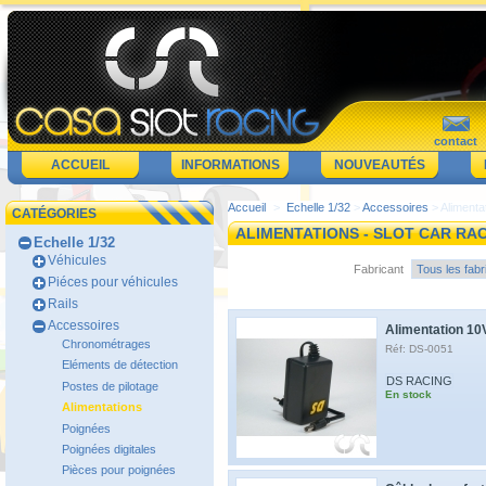
contact
ACCUEIL
INFORMATIONS
NOUVEAUTÉS
Accueil
>
Echelle 1/32
>
Accessoires
> Alimenta
CATÉGORIES
ALIMENTATIONS - SLOT CAR RA
Echelle 1/32
Véhicules
Fabricant
Piéces pour véhicules
Rails
Accessoires
Alimentation 10
Chronométrages
Réf: DS-0051
Eléments de détection
DS RACING
Postes de pilotage
En stock
Alimentations
Poignées
Poignées digitales
Pièces pour poignées