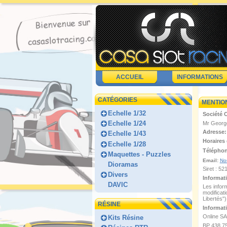
ACCUEIL
INFORMATIONS
CATÉGORIES
MENTIO
Echelle 1/32
Société 
Echelle 1/24
Mr Georg
Adresse:
Echelle 1/43
Horaires 
Echelle 1/28
Télépho
Maquettes - Puzzles
Email:
No
Dioramas
Siret : 5
Divers
Informat
DAVIC
Les infor
modificati
Libertés")
RÉSINE
Informat
Online SA
Kits Résine
BP 438 7