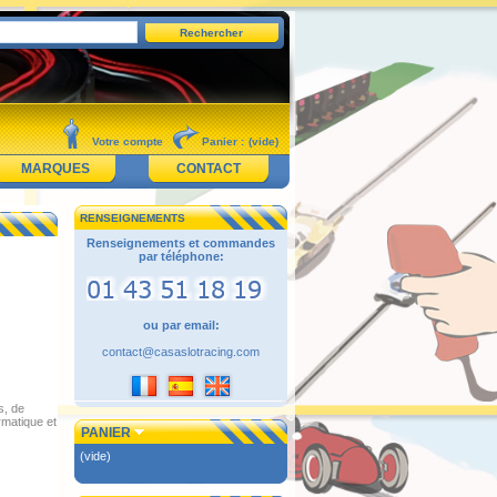
Votre compte
Panier :
(vide)
MARQUES
CONTACT
RENSEIGNEMENTS
Renseignements et commandes
par téléphone:
ou par email:
contact@casaslotracing.com
s, de
rmatique et
PANIER
(vide)