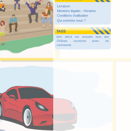
Livraison
Mentions légales - Horaires
Conditions d'utilisation
Qui sommes nous ?
TAGS
brm
slot-it
nsr
revoslot
revo slot
Châssis
couronne
pneu
vis
carrosserie