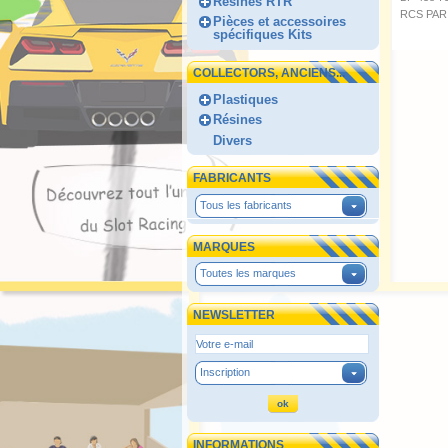
Résines RTR
RCS PARI
Pièces et accessoires
spécifiques Kits
COLLECTORS, ANCIENS...
Plastiques
Résines
Divers
FABRICANTS
Tous les fabricants
MARQUES
Toutes les marques
NEWSLETTER
Inscription
INFORMATIONS