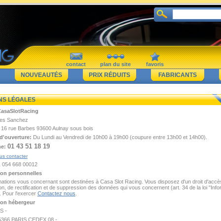
contact
plan du site
favoris
NOUVEAUTÉS
PRIX RÉDUITS
FABRICANTS
NS LÉGALES
CasaSlotRacing
es Sanchez
16 rue Barbes 93600 Aulnay sous bois
d'ouverture:
Du Lundi au Vendredi de 10h00 à 19h00 (coupure entre 13h00 et 14h00).
01 43 51 18 19
ne:
us contacter
21 054 668 00012
ion personnelles
mations vous concernant sont destinées à Casa Slot Racing. Vous disposez d'un droit d'accè
on, de rectification et de suppression des données qui vous concernent (art. 34 de la loi "Info
. Pour l'exercer
Contactez nous
.
ion hébergeur
S -
5366 PARIS CEDEX 08 -