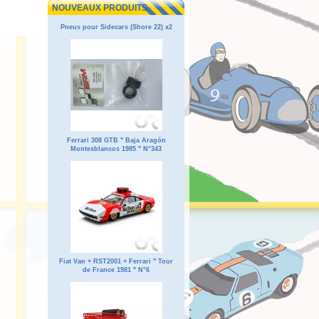
NOUVEAUX PRODUITS
Pneus pour Sidecars (Shore 22) x2
Ferrari 308 GTB " Baja Aragón
Montesblancos 1985 " N°343
Fiat Van + RST2001 + Ferrari " Tour
de France 1981 " N°6