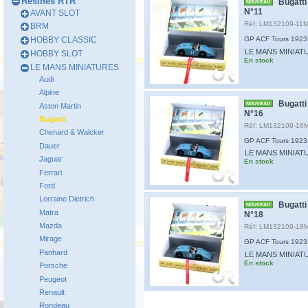
Résines RTR
Bugatti
NOUVEAU
N°11
AVANT SLOT
Réf: LM132109-11
BRM
HOBBY CLASSIC
GP ACF Tours 1923
LE MANS MINIAT
HOBBY SLOT
En stock
LE MANS MINIATURES
Audi
Alpine
Bugatti
NOUVEAU
Aston Martin
N°16
Bugatti
Réf: LM132109-16
Chenard & Walcker
GP ACF Tours 1923
Dauer
LE MANS MINIAT
Jaguar
En stock
Ferrari
Ford
Lorraine Dietrich
Bugatti
NOUVEAU
Matra
N°18
Mazda
Réf: LM132109-18
Mirage
GP ACF Tours 1923
Panhard
LE MANS MINIAT
En stock
Porsche
Peugeot
Renault
Rondeau