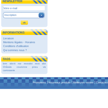
NEWSLETTER
Inscription
INFORMATIONS
Livraison
Mentions légales - Horaires
Conditions d'utilisation
Qui sommes nous ?
TAGS
brm
slot-it
nsr
revoslot
revo slot
Châssis
couronne
pneu
vis
carrosserie
Promotions
Nouveaux produits
Meilleures ventes
Contactez