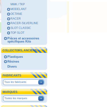
MMK / TKP
MODELANT
OCTANE
RACER
RACER-SILVERLINE
SLOT CLASSIC
TOP SLOT
Pièces et accessoires
spécifiques Kits
COLLECTORS, ANCIENS...
Plastiques
Résines
Divers
FABRICANTS
Tous les fabricants
MARQUES
Toutes les marques