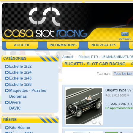
contact
ACCUEIL
INFORMATIONS
NOUVEAUTÉS
Accueil
>
Résines RTR
>
LE MANS MINIATUR
CATÉGORIES
BUGATTI - SLOT CAR RACING
4
Echelle 1/32
Echelle 1/24
Fabricant
Echelle 1/43
Echelle 1/28
Maquettes - Puzzles
Bugatti Type 59 
Réf: LM132083M
Dioramas
Divers
LE MANS MINIAT
DAVIC
En approvisionne
RÉSINE
Kits Résine