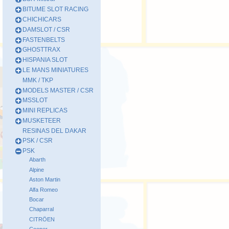
BITUME SLOT RACING
CHICHICARS
DAMSLOT / CSR
FASTENBELTS
GHOSTTRAX
HISPANIA SLOT
LE MANS MINIATURES
MMK / TKP
MODELS MASTER / CSR
MSSLOT
MINI REPLICAS
MUSKETEER
RESINAS DEL DAKAR
PSK / CSR
PSK
Abarth
Alpine
Aston Martin
Alfa Romeo
Bocar
Chaparral
CITRÖEN