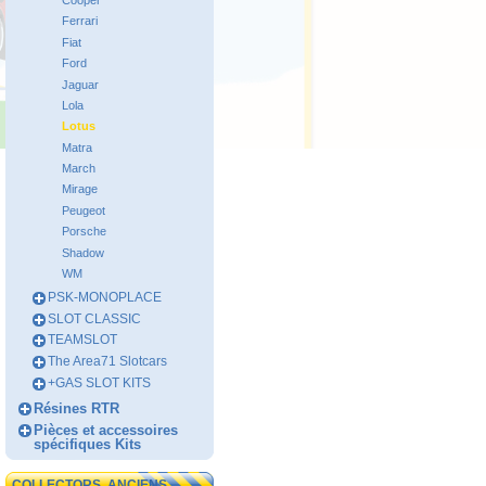
Cooper
Ferrari
Fiat
Ford
Jaguar
Lola
Lotus
Matra
March
Mirage
Peugeot
Porsche
Shadow
WM
PSK-MONOPLACE
SLOT CLASSIC
TEAMSLOT
The Area71 Slotcars
+GAS SLOT KITS
Résines RTR
Pièces et accessoires
spécifiques Kits
COLLECTORS, ANCIENS...