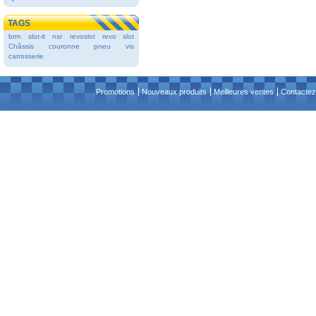
TAGS
brm
slot-it
nsr
revoslot
revo slot
Châssis
couronne
pneu
vis
carrosserie
Promotions
Nouveaux produits
Meilleures ventes
Contactez