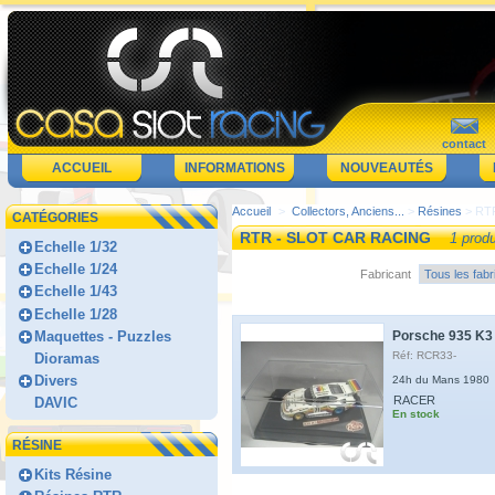
contact
ACCUEIL
INFORMATIONS
NOUVEAUTÉS
Accueil
>
Collectors, Anciens...
>
Résines
> RT
CATÉGORIES
RTR - SLOT CAR RACING
1 produ
Echelle 1/32
Echelle 1/24
Fabricant
Echelle 1/43
Echelle 1/28
Maquettes - Puzzles
Porsche 935 K3 
Réf: RCR33-
Dioramas
Divers
24h du Mans 1980
RACER
DAVIC
En stock
RÉSINE
Kits Résine