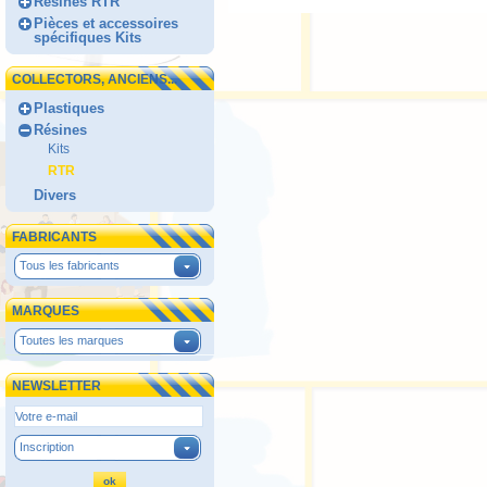
Résines RTR
Pièces et accessoires
spécifiques Kits
COLLECTORS, ANCIENS...
Plastiques
Résines
Kits
RTR
Divers
FABRICANTS
Tous les fabricants
MARQUES
Toutes les marques
NEWSLETTER
Inscription