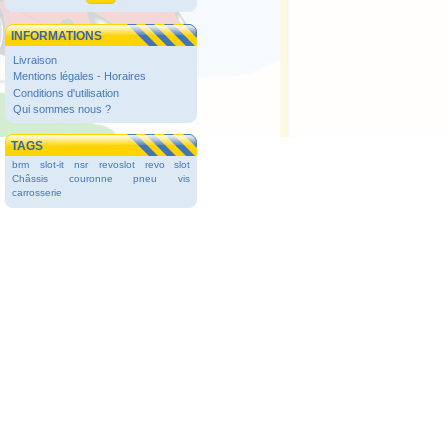
INFORMATIONS
Livraison
Mentions légales - Horaires
Conditions d'utilisation
Qui sommes nous ?
TAGS
brm
slot-it
nsr
revoslot
revo slot
Châssis
couronne
pneu
vis
carrosserie