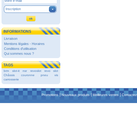
Inscription
INFORMATIONS
Livraison
Mentions légales - Horaires
Conditions d'utilisation
Qui sommes nous ?
TAGS
brm
slot-it
nsr
revoslot
revo slot
Châssis
couronne
pneu
vis
carrosserie
Promotions
Nouveaux produits
Meilleures ventes
Contactez