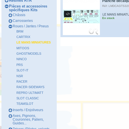
Résines RTR
Planche décalque
Pièces et accessoires
Réf: LMDCAGTS32
spécifiques Kits
LE MANS MINIAT
Châssis
En stock
Carrosseries
Roues / Jantes / Pneus
BRM
CARTRIX
LE MANS MINIATURES
MITOOS
GHOSTMODELS
NINCO
PRS
SLOT-IT
NSR
RACER
RACER-SIDEWAYS
REPRO ULTIMATT
SLOT CLASSIC
TEAMSLOT
Inserts / Enjoliveurs
Axes, Pignons,
Couronnes, Paliers,
Guides...