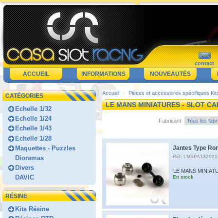
contact
ACCUEIL
INFORMATIONS
NOUVEAUTÉS
Accueil
>
Pièces et accessoires spécifiques Kit
CATÉGORIES
LE MANS MINIATURES - SLOT C
Echelle 1/32
Echelle 1/24
Fabricant
Echelle 1/43
Echelle 1/28
Maquettes - Puzzles
Jantes Type Ro
Réf: LMSPA13202
Dioramas
Divers
LE MANS MINIAT
DAVIC
En stock
RÉSINE
Kits Résine