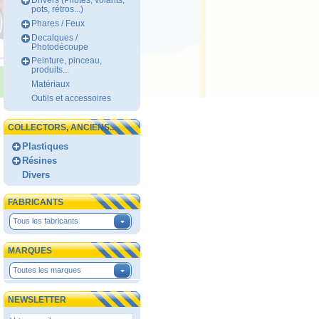
Drivers (Pilotes, volants,
pots, rétros...)
Phares / Feux
Decalques /
Photodécoupe
Peinture, pinceau,
produits...
Matériaux
Outils et accessoires
COLLECTORS, ANCIENS...
Plastiques
Résines
Divers
FABRICANTS
Tous les fabricants
MARQUES
Toutes les marques
NEWSLETTER