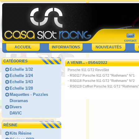
contact
ACCUEIL
INFORMATIONS
NOUVEAUTÉS
CATÉGORIES
A VENIR... - 05/04/2022
Echelle 1/32
Porsche 911 GT2 RevoSlot
Echelle 1/24
-
RS0117 Porsche 911 GT2 "Rothmans" N°1
-
RS0118 Porsche 911 GT2 "Rothmans" N°2
Echelle 1/43
-
RS0119 Coffret Porsche 911 GT2 "Rothmans"
Echelle 1/28
Maquettes - Puzzles
Dioramas
Divers
DAVIC
RÉSINE
Kits Résine