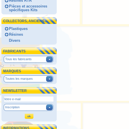
Résines RTR
Pièces et accessoires
spécifiques Kits
COLLECTORS, ANCIENS...
Plastiques
Résines
Divers
FABRICANTS
Tous les fabricants
MARQUES
Toutes les marques
NEWSLETTER
Inscription
INFORMATIONS