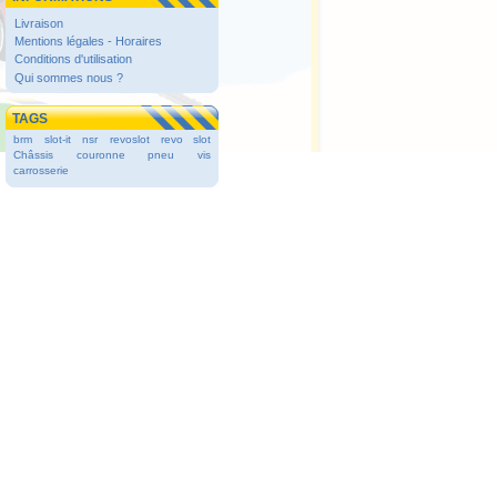
Livraison
Mentions légales - Horaires
Conditions d'utilisation
Qui sommes nous ?
TAGS
brm
slot-it
nsr
revoslot
revo slot
Châssis
couronne
pneu
vis
carrosserie